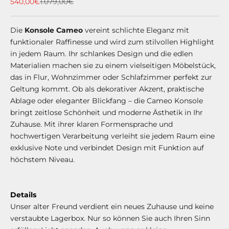
Angebot
Regulärer Preis
540,00€
1.079,00€
Die
Konsole Cameo
vereint schlichte Eleganz mit
funktionaler Raffinesse und wird zum stilvollen Highlight
in jedem Raum. Ihr schlankes Design und die edlen
Materialien machen sie zu einem vielseitigen Möbelstück,
das in Flur, Wohnzimmer oder Schlafzimmer perfekt zur
Geltung kommt. Ob als dekorativer Akzent, praktische
Ablage oder eleganter Blickfang – die Cameo Konsole
bringt zeitlose Schönheit und moderne Ästhetik in Ihr
Zuhause. Mit ihrer klaren Formensprache und
hochwertigen Verarbeitung verleiht sie jedem Raum eine
exklusive Note und verbindet Design mit Funktion auf
höchstem Niveau.
⠀⠀
Details
Unser alter Freund verdient ein neues Zuhause und keine
verstaubte Lagerbox. Nur so können Sie auch Ihren Sinn