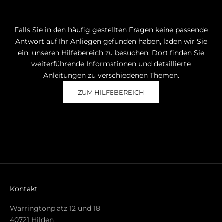
A
U
S
Falls Sie in den häufig gestellten Fragen keine passende
C
Antwort auf Ihr Anliegen gefunden haben, laden wir Sie
H
ein, unseren Hilfebereich zu besuchen. Dort finden Sie
-
weiterführende Informationen und detaillierte
W
Anleitungen zu verschiedenen Themen.
e
ZUM HILFEBEREICH
l
t
!
M
i
t
d
e
n
Kontakt
n
e
Warringtonplatz 12 und 18
u
40721 Hilden