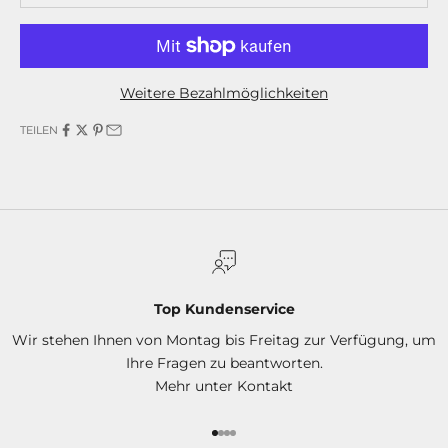
%
a
u
Weitere Bezahlmöglichkeiten
f
TEILEN
d
e
i
n
e
Top Kundenservice
n
Wir stehen Ihnen von Montag bis Freitag zur Verfügung, um
e
Ihre Fragen zu beantworten.
Mehr unter
Kontakt
r
s
Gehe zu Element 1
Gehe zu Element 2
Gehe zu Element 3
Gehe zu Element 4