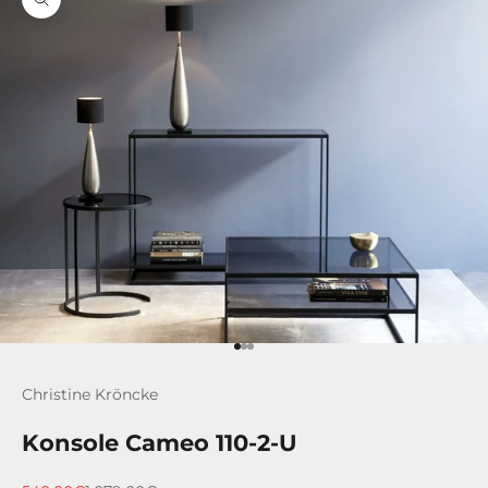
Bild vergrößern
Gehe zu Element 1
Gehe zu Element 2
Gehe zu Element 3
Christine Kröncke
Konsole Cameo 110-2-U