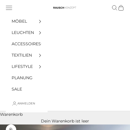
Zum Inhalt springen
Menü
Suchen
Ware
Rauschkonzept
MÖBEL
LEUCHTEN
ACCESSOIRES
TEXTILIEN
LIFESTYLE
PLANUNG
SALE
ANMELDEN
Warenkorb
Dein Warenkorb ist leer