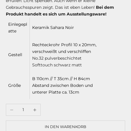
erfüllen: Licht spenden. Auch wenn er kleine
Gebrauchsspuren zeigt. Das ist eben Leben!
Bei dem
Produkt handelt es sich um Ausstellungsware!
M
e
Einlegepl
Keramik Sahara Noir
l
atte
d
e
Rechteckrohr Profil 10 x 20mm,
d
verschweißt und verschliffen
Gestell
i
No.32 pulverbeschichtet
c
Softtouch schwarz matt
h
j
B 110cm // T 35cm // H 84cm
e
Größe
Abstand zwischen Boden und
t
unterer Platte ca. 13cm
z
t
Anzahl verringern
Anzahl erhöhen
a
n
5
IN DEN WARENKORB