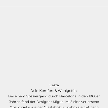
t
e
n
E
i
n
k
a
u
f
D
Cesta
e
Dein Komfort & Wohlgefühl
i
Bei einem Spaziergang durch Barcelona in den 1960er
n
Jahren fand der Designer Miguel Milá eine verlassene
e
Opalkugel vor einer Glasfabrik. Er nahm sie mit nach