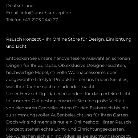
e
Deutschland
s
Email:
info@rauschkonzept.de
t
Telefon:
+49 2103 2441 27
e
n
Rausch Konzept – Ihr Online Store für Design, Einrichtung
I
und Licht.
n
t
Entdecken Sie unsere handverlesene Auswahl an schönen
e
Dingen für Ihr Zuhause. Ob exklusive Designerleuchten,
r
hochwertige Möbel, stilvolle Wohnaccessoires oder
i
ausgewählte Lifestyle-Produkte – bei uns finden Sie alles,
o
was Ihre Räume noch einladender macht.
r
Unser Herz schlägt dabei besonders für das perfekte Licht:
-
In unserem Onlineshop erwartet Sie eine große Vielfalt,
T
von eleganten Pendelleuchten für den Essbereich bis hin
r
zu stimmungsvoller Außenbeleuchtung für Ihren Garten.
e
Doch wir sind mehr als nur ein Onlineshop: Hinter Rausch
n
Konzept stehen echte Licht- und Einrichtungsexperten.
d
Sie wünschen sich ein individuelles Beleuchtungskonzept,