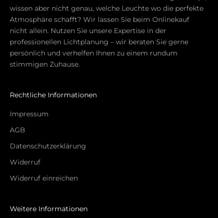
s
wissen aber nicht genau, welche Leuchte wo die perfekte
,
Atmosphäre schafft? Wir lassen Sie beim Onlinekauf
k
nicht allein. Nutzen Sie unsere Expertise in der
u
professionellen Lichtplanung – wir beraten Sie gerne
r
persönlich und verhelfen Ihnen zu einem rundum
a
stimmigen Zuhause.
t
i
e
Rechtliche Informationen
r
Impressum
t
e
AGB
n
Datenschutzerklärung
A
n
Widerruf
g
Widerruf einreichen
e
b
o
Weitere Informationen
t